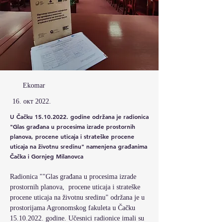
Ekomar
16. окт 2022.
U Čačku
15.10.2022
. godine održana je radionica
"Glas građana u procesima izrade prostornih
planova, procene uticaja i strateške procene
uticaja na životnu sredinu" namenjena građanima
Čačka i Gornjeg Milanovca
Radionica ""Glas građana u procesima izrade 
prostornih planova,  procene uticaja i strateške 
procene uticaja na životnu sredinu" održana je u 
prostorijama Agronomskog fakuleta u Čačku 
15.10.2022. godine. Učesnici radionice imali su 