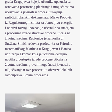
grada Kragujevca koje je učesnike upoznala sa 
osnovama prostornog planiranja i mogućnostima 
učesvovanja javnosti u procesu usvajanja 
različitih planskih dokumenata. Mirko Popović 
iz Regulatornog instituta za obnovljivu energiju 
i održivi razvoj upoznao je učesnike sa značajem 
i procesima izrade strateške procene uticaja na 
životnu sredinu. Radionicu je zatvorila dr 
Snežana Simić, redovna profesorka sa Prirodno 
matematičkog fakulteta u Kragujevcu i članica 
udruženja Ekomar koja je učesnike detaljno 
uputila u postupke izrade procene uticaja na 
životnu sredinu, prava i mogućnosti javnosti u 
uključivanje u ove procese i u obaveze lokalnih 
samouprava u ovim procesima. 