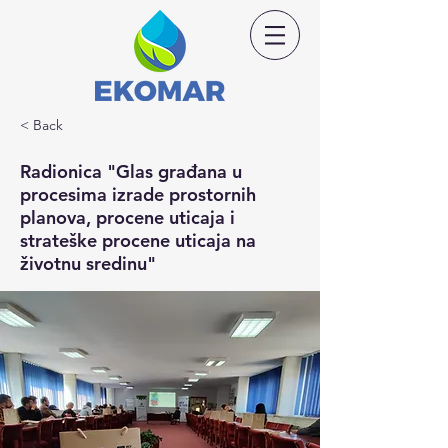
< Back
Radionica "Glas građana u
procesima izrade prostornih
planova, procene uticaja i
strateške procene uticaja na
životnu sredinu"