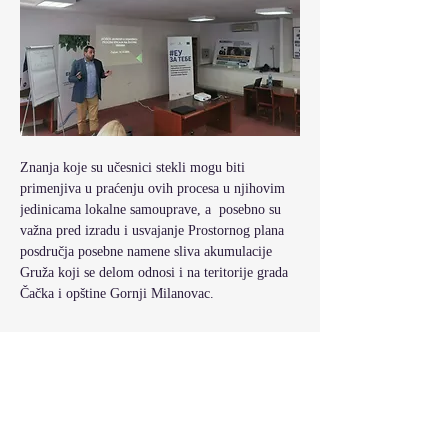
Znanja koje su učesnici stekli mogu biti 
primenjiva u praćenju ovih procesa u njihovim 
jedinicama lokalne samouprave, a  posebno su 
važna pred izradu i usvajanje Prostornog plana 
posdručja posebne namene sliva akumulacije 
Gruža koji se delom odnosi i na teritorije grada 
Čačka i opštine Gornji Milanovac. 