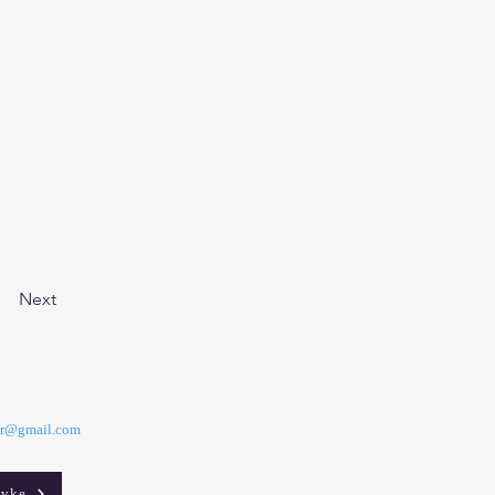
Next
ar@gmail.com
avke