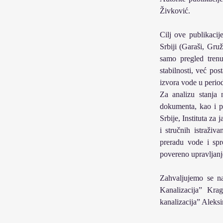
Živković. 
Cilj ove publikacij
Srbiji (Garaši, Gru
samo pregled trenu
stabilnosti, već po
izvora vode u period
Za analizu stanja 
dokumenta, kao i po
Srbije, Instituta za
i stručnih istraživ
preradu vode i spr
povereno upravljan
Zahvaljujemo se n
Kanalizacija” Kr
kanalizacija” Aleks