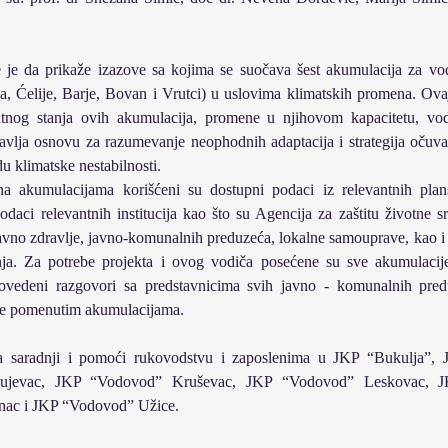
e je da prikaže izazove sa kojima se suočava šest akumulacija za vo
ža, Ćelije, Barje, Bovan i Vrutci) u uslovima klimatskih promena. Ova
tnog stanja ovih akumulacija, promene u njihovom kapacitetu, vod
stavlja osnovu za razumevanje neophodnih adaptacija i strategija očuvan
u klimatske nestabilnosti.
na akumulacijama korišćeni su dostupni podaci iz relevantnih plansk
daci relevantnih institucija kao što su Agencija za zaštitu životne s
 javno zdravlje, javno-komunalnih preduzeća, lokalne samouprave, kao i r
anja. Za potrebe projekta i ovog vodiča posećene su sve akumulacije,
ovedeni razgovori sa predstavnicima svih javno - komunalnih pred
je pomenutim akumulacijama.
a saradnji i pomoći rukovodstvu i zaposlenima u JKP “Bukulja”, 
agujevac, JKP “Vodovod” Kruševac, JKP “Vodovod” Leskovac, J
inac i JKP “Vodovod” Užice.