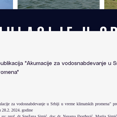
publikacija "Akumacije za vodosnabdevanje u Sr
promena"
lacije za vodosnabdevanje u Srbiji u vreme klimatskih promena" pred
u 28.2. 2024. godine
 su: prof. dr Snežana Simić, doc dr. Nevena Đorđević, Marija Simić 