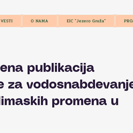
VESTI
O NAMA
EIC "Jezero Gruža"
PRO
ena publikacija
e za vodosnabdevanj
limaskih promena u