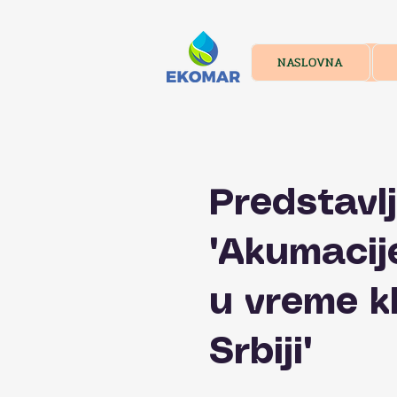
NASLOVNA
Predstavlj
"Akumacij
u vreme k
Srbiji"