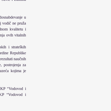
dosnabdevanje u 
j vodič ne pruža 
nom kvalitetu i 
ja ovih vitalnih 
ih i strateških 
redine Republike 
ezultati naučnih 
 postrojenja za 
uzeća kojima je 
JKP “Vodovod i 
KP “Vodovod i 