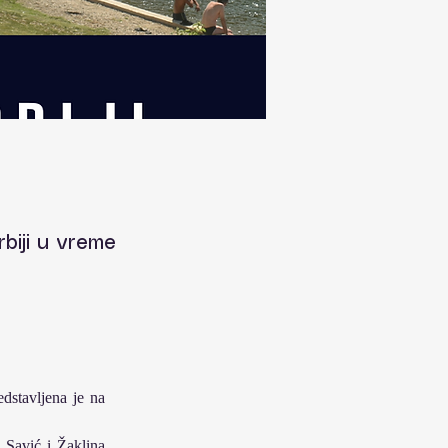
biji u vreme
stavljena je na 
Savić i Žaklina 