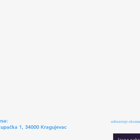
esa:
udruzenje.ekom
upačka 1, 34000 Kragujevac
Javne nab