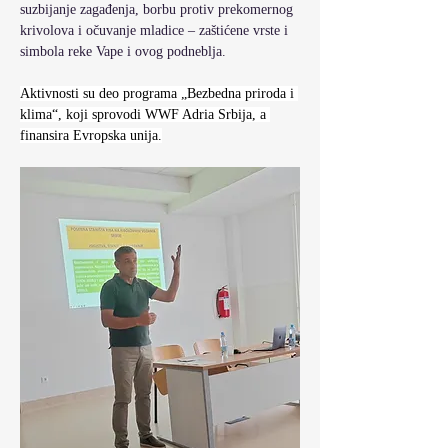
suzbijanje zagađenja, borbu protiv prekomernog 
krivolova i očuvanje mladice – zaštićene vrste i 
simbola reke Vape i ovog podneblja.
Aktivnosti su deo programa „Bezbedna priroda i 
klima“, koji sprovodi WWF Adria Srbija, a 
finansira Evropska unija.