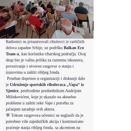
Radionici su prisustvovali ribolovci iz različitih 
delova zapadne Srbije, uz podršku 
Balkan Eco 
Team-a
, kao korisnika ribarskog područja. Ovaj 
skup bio je važna prilika za razmenu iskustava, 
povezivanje i otvoren razgovor o stanju i 
izazovima u zaštiti ribljeg fonda.
 Poseban doprinos u organizaciji i diskusiji dalo 
je 
Udruženje sportskih ribolovaca „Vapa“ iz 
Sjenice
, predvođeno predsednikom Andrijom 
Milinkovićem, koje je ukazalo na aktuelne 
probleme u zaštiti reke Vape i potrebu za 
jačanjem saradnje svih aktera.
💬 Tokom razgovora učesnici su naglasili da je 
potrebno više zajedničkih akcija i kontinuirano 
praćenje stanja ribljeg fonda, sa akcentom na 