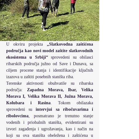
U okviru projekta 
„Slatkovodna zaštićena 
područja kao novi model zaštite slatkovodnih 
ekosistema u Srbiji“
 sprovedeni su obilasci 
ribarskih područja južno od Save i Dunava, sa 
ciljem procene stanja i identifikacije ključnih 
izazova u zaštiti posebnih staništa riba.
Terenske aktivnosti obuhvatile su ribarska 
područja: 
Zapadna Morava, Ibar, Velika 
Morava I, Velika Morava II, Južna Morava, 
Kolubara i Rasina
. Tokom obilazaka 
sprovedeni su 
intervjui sa ribočuvarima i 
ribolovcima
, posmatrano je trenutno stanje 
vodenih i priobalnih staništa, evidentirani su 
izvori zagađenja i ugrožavanja, kao i način na 
koji su ova staništa obeležena i zaštićena u 