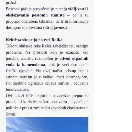
praksi.
Posebna pažnja posvećena je pitanju 
vidljivosti i 
obeležavanja posebnih staništa
 – da li su 
propisno obeležena tablama i da li su informacije 
dostupne ribolovcima i široj javnosti.
Kritična situacija na reci Raška
Tokom obilaska reke Raške zabeleženi su ozbiljni 
problemi. Na prostoru koji je označen kao 
posebno stanište riba uočen je 
odvod otpadnih 
voda iz kamenoloma
, dok je veći deo obale 
fizički ograđen. Na ovaj način pristup reci i 
samom staništu je u velikoj meri onemogućen, 
što direktno ugrožava ciljeve zaštite i očuvanja 
biodiverziteta.
Ovi nalazi biće uključeni u završne preporuke 
projekta i koristiće se kao osnova za unapređenje 
politika i praksi zaštite slatkovodnih ekosistema u 
Srbiji.