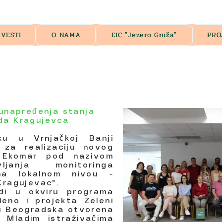
VESTI
O NAMA
EIC "Jezero Gruža"
PRO
 unapređenja stanja
ada Kragujevca
u u Vrnjačkoj Banji
 za realizaciju novog
a Ekomar pod nazivom
ljanja monitoringa
na lokalnom nivou -
Kragujevac".
di u okviru programa
eno i projekta Zeleni
iju Beogradska otvorena
 Mladim istraživačima