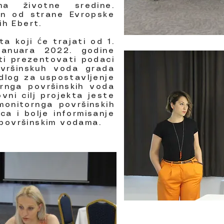
ima životne sredine.
ran od strane Evropske
rih Ebert.
a koji će trajati od 1.
januara 2022. godine
sti prezentovati podaci
ovršinskuh voda grada
dlog za uspostavljenje
ornga površinskih voda
vni cilj projekta jeste
monitornga površinskih
a i bolje informisanje
 površinskim vodama.