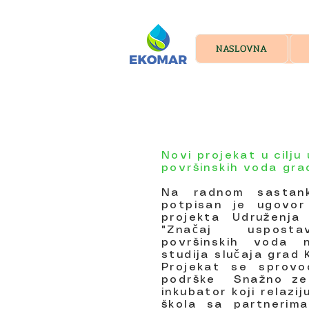
NASLOVNA
Novi projekat u cilju
površinskih voda gr
Na radnom sastank
potpisan je ugovor
projekta Udruženj
"Značaj uspostav
površinskih voda 
studija slučaja grad 
Projekat se sprovo
podrške Snažno zel
inkubator koji relaz
škola sa partnerima