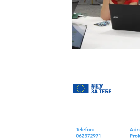
„Proje
Kragu
Evrops
Beogra
prirod
Telefon:
Adr
062372971
Prok