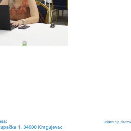
kat "Značaj uspostavljanja monitoringa površinskih voda na lokaln
jevac"
se sprovodi uokviru projekta Beogradske otvorene škole „Ze
ke unije i Fondacije Fridrih Ebert. Sadržaj ove stranice nužno ne
dske otvorene škole, i za njega je isključivo odgovorno Udruženje
nih vrednosti Ekomar.
esa:
udruzenje.ekom
upačka 1, 34000 Kragujevac