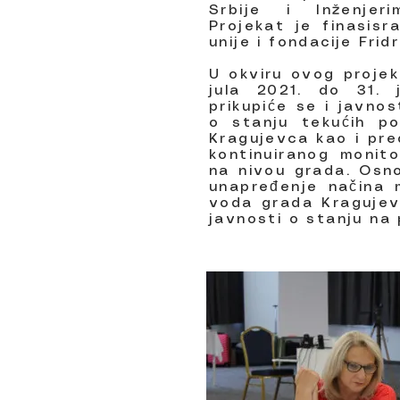
Srbije i Inženjer
Projekat je finasis
unije i fondacije Frid
U okviru ovog projekt
jula 2021. do 31. 
prikupiće se i javno
o stanju tekućih p
Kragujevca kao i pre
kontinuiranog monit
na nivou grada. Osno
unapređenje načina 
voda grada Kragujevc
javnosti o stanju na