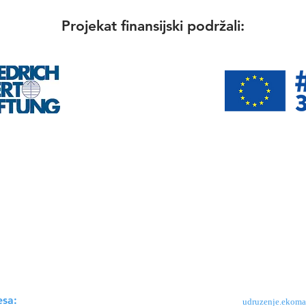
Projekat finansijski podržali:
kat "Značaj uspostavljanja monitoringa površinskih voda na lokaln
jevac"
se sprovodi uokviru projekta Beogradske otvorene škole „Ze
ke unije i Fondacije Fridrih Ebert. Sadržaj ove stranice nužno ne
dske otvorene škole, i za njega je isključivo odgovorno Udruženje
nih vrednosti Ekomar.
esa:
udruzenje.ekom