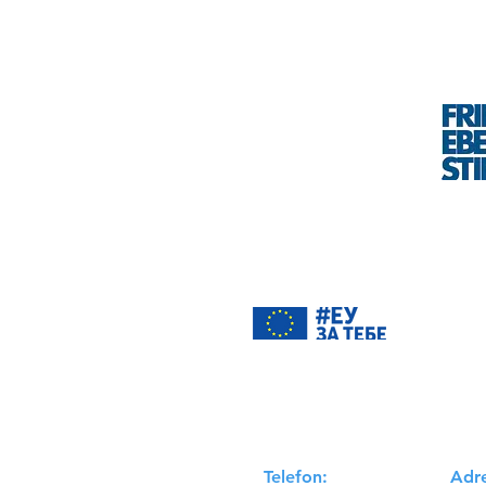
„Proje
Kragu
Evrops
Beogra
prirod
Telefon:
Adr