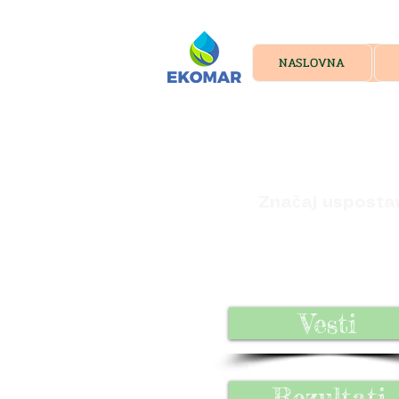
NASLOVNA
Značaj uspostav
Vesti
Rezultati