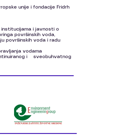
ropske unije i fondacije Fridrh
institucijama i javnosti o
ringa površinskih voda,
ju površinskih voda i radu
 upravljanja vodama
ontinuiranog i sveobuhvatnog