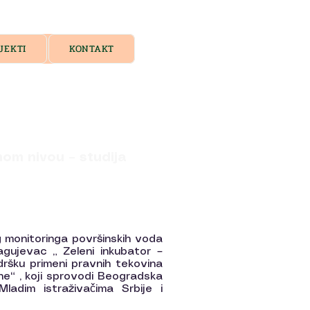
JEKTI
KONTAKT
nom nivou – studija
g monitoringa površinskih voda
agujevac „ Zeleni inkubator –
ršku primeni pravnih tekovina
ine“ , koji sprovodi Beogradska
ladim istraživačima Srbije i