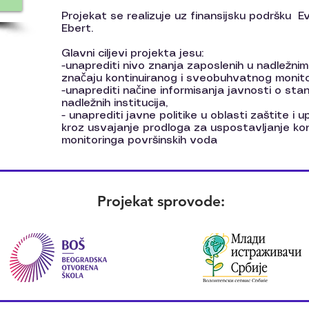
Projekat se realizuje uz finansijsku podršku Ev
Ebert.
Glavni ciljevi projekta jesu:
-unaprediti nivo znanja zaposlenih u nadležnim 
značaju kontinuiranog i sveobuhvatnog monito
-unaprediti načine informisanja javnosti o stan
nadležnih institucija,
- unaprediti javne politike u oblasti zaštite i
kroz usvajanje prodloga za uspostavljanje k
monitoringa površinskih voda
Projekat sprovode: