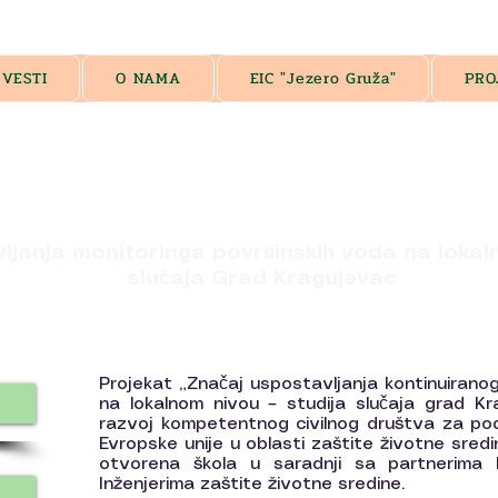
VESTI
O NAMA
EIC "Jezero Gruža"
PRO
ljanja monitoringa površinskih voda na lokal
slučaja Grad Kragujevac
Projekat „Značaj uspostavljanja kontinuirano
na lokalnom nivou – studija slučaja grad Kr
razvoj kompetentnog civilnog društva za pod
Evropske unije u oblasti zaštite životne sred
otvorena škola u saradnji sa partnerima M
Inženjerima zaštite životne sredine.