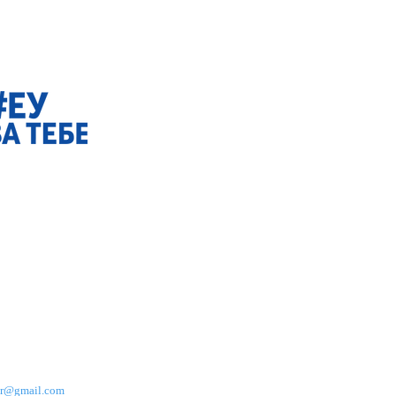
om nivou - studija slučaja grad
leni inkubator“,
uz finansijsku podršku
 odražava stavove donatora ni
 za promociju i ekološki marketing
ar@gmail.com