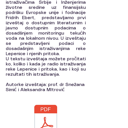
istraživačima Srbije i Inženjerima
životne sredine uz finansijsku
podršku Evropske unije i fodnacije
Fridrih Ebert, predstavljamo prvi
izveštaj o dostupnim literaturnim i
javno dostupnim podacima o
dosadšnjem monitoringu tekućih
voda na lokalnom nivou. U izveštaju
se predstavljeni podaci o
dosadašnjim istraživanjima reke
Lepenice i njenih pritoka.
U tekstu izveštaja možete pročitati
ko, koliko i kada je radio istraživanja
reke Lepenice i pritoka, kao i koji su
rezultati tih istraživanja.
Autorke izveštaja: prof. dr Snežana
Simić i Aleksandra MItrović