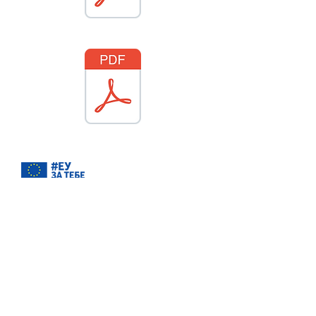
„Projekat "Značaj uspostavljanja
monitoringa površinskih voda na
lokalnom nivou - studija slučaja grad
Kragujevac"
se sprovodi uokviru
projekta Beogradske otvorene škole
„Zeleni inkubator“,
uz finansijsku
podršku Evropske unije i Fondacije
Fridrih Ebert. Sadržaj ove stranice
nužno ne odražava stavove donatora