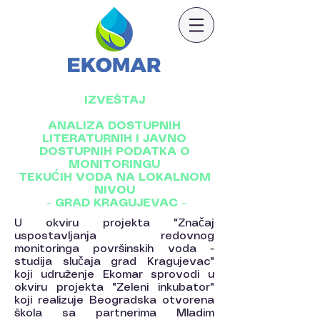
IZVEŠTAJ
ANALIZA DOSTUPNIH
LITERATURNIH I
JAVNO
DOSTUPNIH PODATKA O
MONITORINGU
TEKUĆIH VODA NA LOKALNOM
NIVOU
- GRAD KRAGUJEVAC -
U okviru projekta "Značaj
uspostavljanja redovnog
monitoringa površinskih voda -
studija slučaja grad Kragujevac"
koji udruženje Ekomar sprovodi u
okviru projekta "Zeleni inkubator"
koji realizuje Beogradska otvorena
škola sa partnerima Mladim