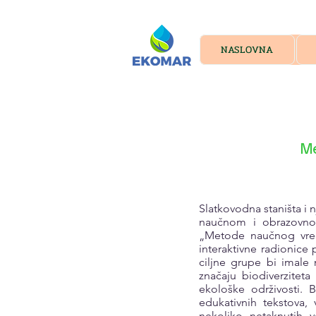
NASLOVNA
M
Slatkovodna staništa i
naučnom i obrazovno
„Metode naučnog vredn
interaktivne radionice 
ciljne grupe bi imale
značaju biodiverzite
ekološke održivosti. B
edukativnih tekstova,
nekoliko netaknutih vo