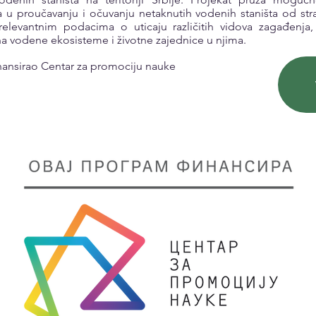
u proučavanju i očuvanju netaknutih vodenih staništa od stra
relevantnim podacima o uticaju različitih vidova zagađenja
a vodene ekosisteme i životne zajednice u njima.
inansirao Centar za promociju nauke