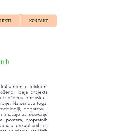
JEKTI
KONTAKT
nih
, kulturnom, estetskom,
ženo. Ideja projekta
 izložbenu postavku i
Srbije. Na osnovu toga,
odologiji, bogatstvu i
m značaju za očuvanje
a, postera, propratnih
ponata prikupljenih sa
t usvajanja različitih