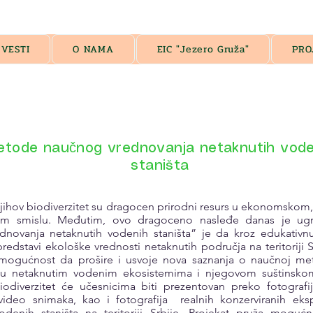
VESTI
O NAMA
EIC "Jezero Gruža"
PRO
etode naučnog vrednovanja netaknutih vode
staništa
 njihov biodiverzitet su dragocen prirodni resurs u ekonomskom
m smislu. Međutim, ovo dragoceno nasleđe danas je ugro
ovanja netaknutih vodenih staništa” je da kroz edukativnu
predstavi ekološke vrednosti netaknutih područja na teritoriji 
 mogućnost da prošire i usvoje nova saznanja o naučnoj met
ta u netaknutim vodenim ekosistemima i njegovom suštinsko
iodiverzitet će učesnicima biti prezentovan preko fotografij
 video snimaka, kao i fotografija realnih konzerviranih eks
denih staništa na teritoriji Srbije. Projekat pruža mogućnos