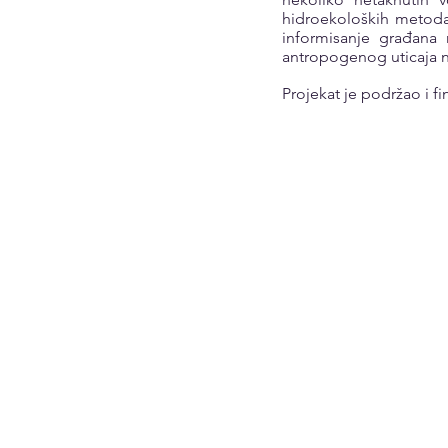
hidroekoloških metoda 
informisanje građana 
antropogenog uticaja n
Projekat je podržao i f